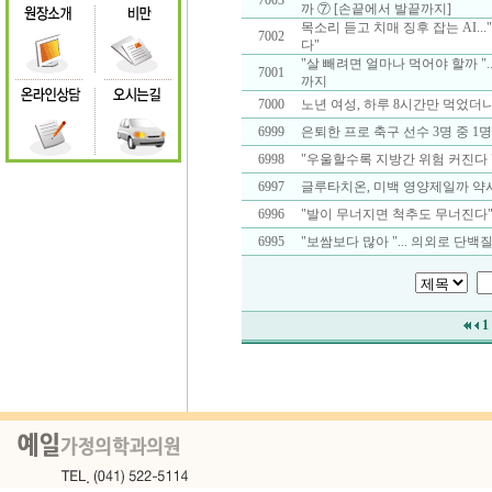
7003
까 ⑦ [손끝에서 발끝까지]
목소리 듣고 치매 징후 잡는 AI..
7002
다"
"살 빼려면 얼마나 먹어야 할까 "
7001
까지
7000
노년 여성, 하루 8시간만 먹었더니
6999
은퇴한 프로 축구 선수 3명 중 1명
6998
"우울할수록 지방간 위험 커진다 ".
6997
글루타치온, 미백 영양제일까 약
6996
"발이 무너지면 척추도 무너진다".
6995
"보쌈보다 많아 "... 의외로 단백
1