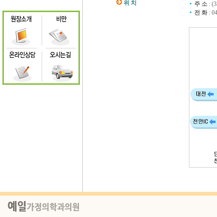
위 치
주 소
: 
전 화
: 0